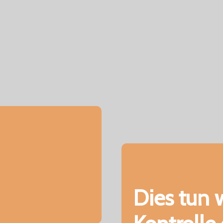
Dies tun w
en wir