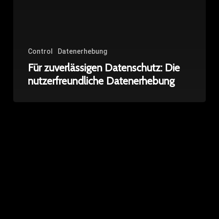
Control
Datenerhebung
Für zuverlässigen Datenschutz: Die
nutzerfreundliche Datenerhebung
Damit
der
Traffic
hoch
bleibt:
Echtzeit-
Überwachung