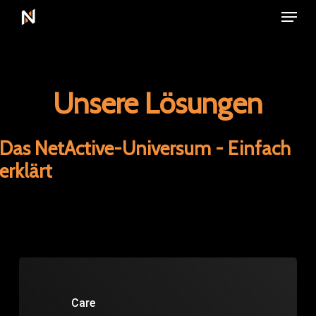
Menu
Skip
to
main
content
Unsere Lösungen
Das NetActive-Universum - Einfach
erklärt
Care