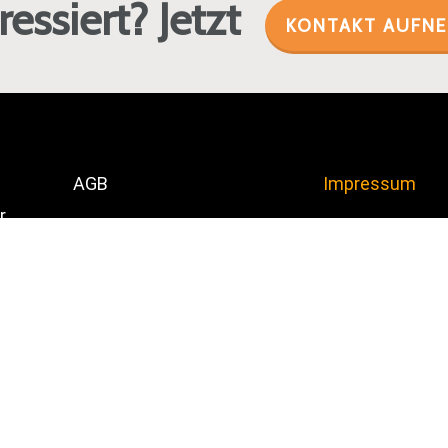
ressiert? Jetzt
KONTAKT AUFN
AGB
Impressum
r
itung
.
© 2026 NetActive. All Rights Reserved.