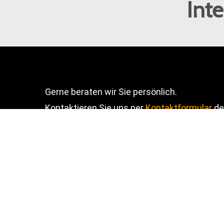
Inte
Gerne beraten wir Sie persönlich.
Kontaktieren Sie uns per
Kontaktformular
de
telefonisch
.
Um Inhalte selbst anzupassen, hier
die Anle